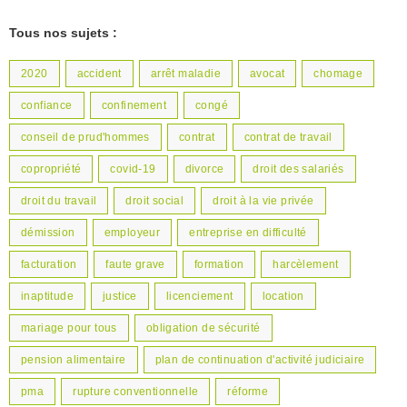
Tous nos sujets :
2020
accident
arrêt maladie
avocat
chomage
confiance
confinement
congé
conseil de prud'hommes
contrat
contrat de travail
copropriété
covid-19
divorce
droit des salariés
droit du travail
droit social
droit à la vie privée
démission
employeur
entreprise en difficulté
facturation
faute grave
formation
harcèlement
inaptitude
justice
licenciement
location
mariage pour tous
obligation de sécurité
pension alimentaire
plan de continuation d'activité judiciaire
pma
rupture conventionnelle
réforme