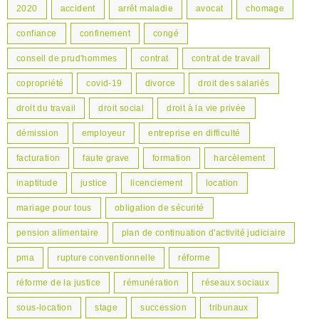
2020
accident
arrêt maladie
avocat
chomage
confiance
confinement
congé
conseil de prud'hommes
contrat
contrat de travail
copropriété
covid-19
divorce
droit des salariés
droit du travail
droit social
droit à la vie privée
démission
employeur
entreprise en difficulté
facturation
faute grave
formation
harcèlement
inaptitude
justice
licenciement
location
mariage pour tous
obligation de sécurité
pension alimentaire
plan de continuation d'activité judiciaire
pma
rupture conventionnelle
réforme
réforme de la justice
rémunération
réseaux sociaux
sous-location
stage
succession
tribunaux