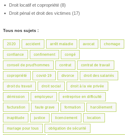
Droit locatif et copropriété
(8)
Droit pénal et droit des victimes
(17)
Tous nos sujets :
2020
accident
arrêt maladie
avocat
chomage
confiance
confinement
congé
conseil de prud'hommes
contrat
contrat de travail
copropriété
covid-19
divorce
droit des salariés
droit du travail
droit social
droit à la vie privée
démission
employeur
entreprise en difficulté
facturation
faute grave
formation
harcèlement
inaptitude
justice
licenciement
location
mariage pour tous
obligation de sécurité